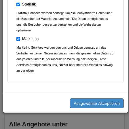
Avdyli Immobilien
Statistik
Statistik Services werden benötigt, um pseudonymisierte Daten über
Abnehmen im Liegen Sinsheim
die Besucher der Website zu sammeln. Die Daten ermöglichen es
uns, die Besucher besser zu verstehen und die Webseite zu
D.A.S. Nachhilfeinstitut UG (haftungsbeschränkt)
optimieren.
Geschmackvoll Food Club
Marketing
Marketing Services werden von uns und Dritten genutzt, um das
K&J Kompressionsversorgung
Verhalten einzelner Nutzer aufzuzeichnen, die gesammelten Daten zu
analysieren und z.B. personalisierte Werbung anzuzeigen. Diese
Thermen & Badewelt Sinsheim
Services ermöglichen es uns, Nutzer über mehrere Websites hinweg
zu verfolgen.
Geschrieben am
22.08.2024
von
K&J
Kompressionsversorgung
Unser Online Shop
JETZT GANZ NEU !
Alle Angebote unter