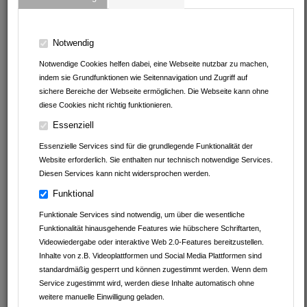
AUS DER REGION
Hier können Sie sparen!
Notwendig
ANGEBOTE VON
Notwendige Cookies helfen dabei, eine Webseite nutzbar zu machen,
indem sie Grundfunktionen wie Seitennavigation und Zugriff auf
Imbiss am Baumarkt
sichere Bereiche der Webseite ermöglichen. Die Webseite kann ohne
diese Cookies nicht richtig funktionieren.
Andrea Erath - Bosch Cookit Handelsvertretung
Essenziell
Müller Reisen
Essenzielle Services sind für die grundlegende Funktionalität der
Website erforderlich. Sie enthalten nur technisch notwendige Services.
clever fit Mosbach
Diesen Services kann nicht widersprochen werden.
Funktional
Leintalzoo Schwaigern
Funktionale Services sind notwendig, um über die wesentliche
Fachwerk Optik
Funktionalität hinausgehende Features wie hübschere Schriftarten,
Videowiedergabe oder interaktive Web 2.0-Features bereitzustellen.
Kaffeefaktur
Inhalte von z.B. Videoplattformen und Social Media Plattformen sind
standardmäßig gesperrt und können zugestimmt werden. Wenn dem
Service zugestimmt wird, werden diese Inhalte automatisch ohne
Autohaus Schwarz GmbH&Co.KG
weitere manuelle Einwilligung geladen.