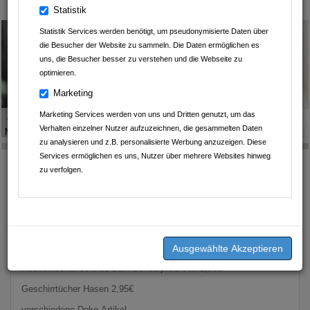
Leintalzoo Schwaigern
Statistik
Statistik Services werden benötigt, um pseudonymisierte Daten über
die Besucher der Website zu sammeln. Die Daten ermöglichen es
uns, die Besucher besser zu verstehen und die Webseite zu
optimieren.
Marketing
Marketing Services werden von uns und Dritten genutzt, um das
Geschrieben am
27.03.2025
von
B. Wilhelm Schwab Raumausstatter-
Verhalten einzelner Nutzer aufzuzeichnen, die gesammelten Daten
Meisterbetrieb
zu analysieren und z.B. personalisierte Werbung anzuzeigen. Diese
Services ermöglichen es uns, Nutzer über mehrere Websites hinweg
zu verfolgen.
OSTERN IST SCHON
IN SICHTWEITE
Hier eine kleine Auswahl unserer Angebote zu Ostern:
Küchentücher 50 x 50 zum Sonderpreis von 2,50€
Geschirrtücher Hasen 2,95€
verschiedene Deko-Artikel