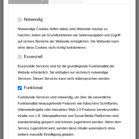
RAUMAUSSTATTER-
MEISTERBETRIEB
Notwendig
Was gibt es Neues?
Notwendige Cookies helfen dabei, eine Webseite nutzbar zu
machen, indem sie Grundfunktionen wie Seitennavigation und Zugriff
GESCHRIEBEN VON
auf sichere Bereiche der Webseite ermöglichen. Die Webseite kann
ohne diese Cookies nicht richtig funktionieren.
Fahrschule Florian Leichtle
Essenziell
B. Wilhelm Schwab Raumausstatter-Meisterbetrieb
Essenzielle Services sind für die grundlegende Funktionalität der
Website erforderlich. Sie enthalten nur technisch notwendige
Outdoor Outlet
Services. Diesen Services kann nicht widersprochen werden.
Funktional
Betten-Stumpf KG
Funktionale Services sind notwendig, um über die wesentliche
Heart Balls Tattoo
Funktionalität hinausgehende Features wie hübschere Schriftarten,
Videowiedergabe oder interaktive Web 2.0-Features bereitzustellen.
Praxis der energetischen Heilung
Inhalte von z.B. Videoplattformen und Social Media Plattformen sind
standardmäßig gesperrt und können zugestimmt werden. Wenn dem
Kartoffelhof Schmälzle
Service zugestimmt wird, werden diese Inhalte automatisch ohne
weitere manuelle Einwilligung geladen.