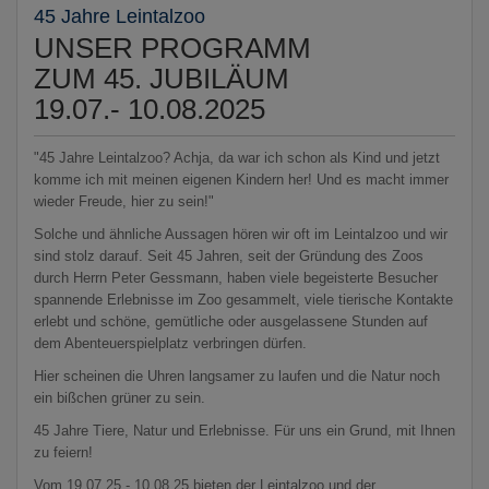
45 Jahre Leintalzoo
UNSER PROGRAMM
ZUM 45. JUBILÄUM
19.07.- 10.08.2025
"45 Jahre Leintalzoo? Achja, da war ich schon als Kind und jetzt
komme ich mit meinen eigenen Kindern her! Und es macht immer
wieder Freude, hier zu sein!"
Solche und ähnliche Aussagen hören wir oft im Leintalzoo und wir
sind stolz darauf. Seit 45 Jahren, seit der Gründung des Zoos
durch Herrn Peter Gessmann, haben viele begeisterte Besucher
spannende Erlebnisse im Zoo gesammelt, viele tierische Kontakte
erlebt und schöne, gemütliche oder ausgelassene Stunden auf
dem Abenteuerspielplatz verbringen dürfen.
Hier scheinen die Uhren langsamer zu laufen und die Natur noch
ein bißchen grüner zu sein.
45 Jahre Tiere, Natur und Erlebnisse. Für uns ein Grund, mit Ihnen
zu feiern!
Vom 19.07.25 - 10.08.25 bieten der Leintalzoo und der