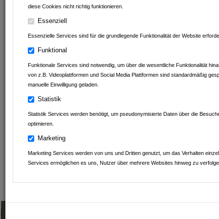
diese Cookies nicht richtig funktionieren.
Essenziell
GESCHRIEBEN VON
Essenzielle Services sind für die grundlegende Funktionalität der Website erfor
Fahrschule Florian Leichtle
Funktional
Funktionale Services sind notwendig, um über die wesentliche Funktionalität hin
B. Wilhelm Schwab Raumausstatter-Meisterbetrieb
von z.B. Videoplattformen und Social Media Plattformen sind standardmäßig ge
manuelle Einwilligung geladen.
Outdoor Outlet
Statistik
Betten-Stumpf KG
Statistik Services werden benötigt, um pseudonymisierte Daten über die Besuc
optimieren.
Heart Balls Tattoo
Marketing
Praxis der energetischen Heilung
Marketing Services werden von uns und Dritten genutzt, um das Verhalten einze
Services ermöglichen es uns, Nutzer über mehrere Websites hinweg zu verfolge
Kartoffelhof Schmälzle
Leintalzoo Schwaigern