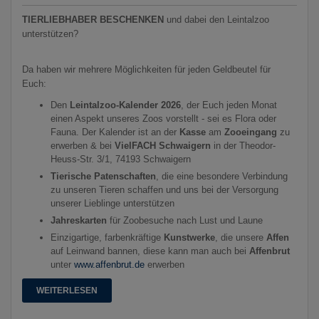
TIERLIEBHABER BESCHENKEN
und dabei den Leintalzoo
unterstützen?
Da haben wir mehrere Möglichkeiten für jeden Geldbeutel für
Euch:
Den
Leintalzoo-Kalender 2026
, der Euch jeden Monat
einen Aspekt unseres Zoos vorstellt - sei es Flora oder
Fauna. Der Kalender ist an der
Kasse
am
Zooeingang
zu
erwerben & bei
VielFACH Schwaigern
in der Theodor-
Heuss-Str. 3/1, 74193 Schwaigern
Tierische Patenschaften
, die eine besondere Verbindung
zu unseren Tieren schaffen und uns bei der Versorgung
unserer Lieblinge unterstützen
Jahreskarten
für Zoobesuche nach Lust und Laune
Einzigartige, farbenkräftige
Kunstwerke
, die unsere
Affen
auf Leinwand bannen, diese kann man auch bei
Affenbrut
unter
www.affenbrut.de
erwerben
WEITERLESEN