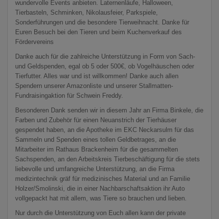
wundervolle Events anbieten. Laternenläufe, Halloween,
Tierbasteln, Schminken, Nikolausfeier, Parkspiele,
Sonderführungen und die besondere Tierweihnacht. Danke für
Euren Besuch bei den Tieren und beim Kuchenverkauf des
Fördervereins
Danke auch für die zahlreiche Unterstützung in Form von Sach-
und Geldspenden, egal ob 5 oder 500€, ob Vogelhäuschen oder
Tierfutter. Alles war und ist willkommen! Danke auch allen
Spendern unserer Amazonliste und unserer Stallmatten-
Fundraisingaktion für Schwein Freddy.
Besonderen Dank senden wir in diesem Jahr an Firma Binkele, die
Farben und Zubehör für einen Neuanstrich der Tierhäuser
gespendet haben, an die Apotheke im EKC Neckarsulm für das
Sammeln und Spenden eines tollen Geldbetrages, an die
Mitarbeiter im Rathaus Brackenheim für die gesammelten
Sachspenden, an den Arbeitskreis Tierbeschäftigung für die stets
liebevolle und umfangreiche Unterstützung, an die Firma
medizintechnik gräf für medizinisches Material und an Familie
Holzer/Smolinski, die in einer Nachbarschaftsaktion ihr Auto
vollgepackt hat mit allem, was Tiere so brauchen und lieben.
Nur durch die Unterstützung von Euch allen kann der private