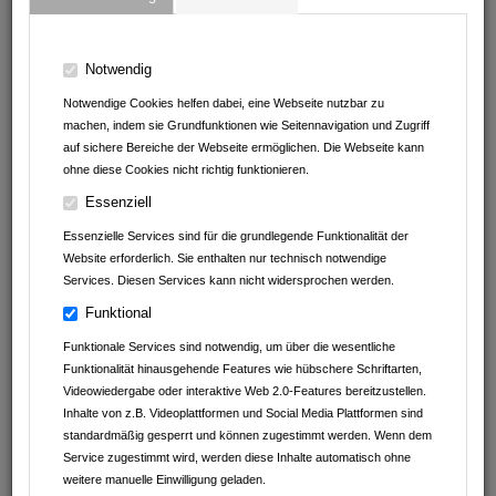
ATC Armoloy Technology Coatings GmbH & Co.KG
BAUMGÄRTNER & SCHULZ METALLBAU GmbH
Notwendig
Notwendige Cookies helfen dabei, eine Webseite nutzbar zu
Müller Reisen
machen, indem sie Grundfunktionen wie Seitennavigation und Zugriff
auf sichere Bereiche der Webseite ermöglichen. Die Webseite kann
Autohaus Schwarz GmbH&Co.KG
ohne diese Cookies nicht richtig funktionieren.
Essenziell
Beck GmbH
Essenzielle Services sind für die grundlegende Funktionalität der
Klein Tortechnik Service
Website erforderlich. Sie enthalten nur technisch notwendige
Services. Diesen Services kann nicht widersprochen werden.
Funktional
Geschrieben am
01.01.1970
von
Funktionale Services sind notwendig, um über die wesentliche
Funktionalität hinausgehende Features wie hübschere Schriftarten,
Videowiedergabe oder interaktive Web 2.0-Features bereitzustellen.
Inhalte von z.B. Videoplattformen und Social Media Plattformen sind
ZURÜCK
standardmäßig gesperrt und können zugestimmt werden. Wenn dem
Service zugestimmt wird, werden diese Inhalte automatisch ohne
weitere manuelle Einwilligung geladen.