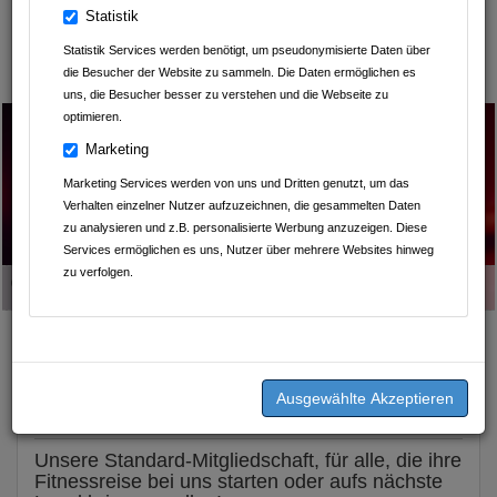
Statistik
K&J Kompressionsversorgung
Statistik Services werden benötigt, um pseudonymisierte Daten über
Thermen & Badewelt Sinsheim
die Besucher der Website zu sammeln. Die Daten ermöglichen es
uns, die Besucher besser zu verstehen und die Webseite zu
optimieren.
Marketing
Marketing Services werden von uns und Dritten genutzt, um das
Verhalten einzelner Nutzer aufzuzeichnen, die gesammelten Daten
zu analysieren und z.B. personalisierte Werbung anzuzeigen. Diese
Services ermöglichen es uns, Nutzer über mehrere Websites hinweg
zu verfolgen.
Geschrieben am
03.12.2025
von
clever fit Mosbach
23 Monate Laufzeit
BLACK LABEL
MITGLIEDSCHAFT
Unsere Standard-Mitgliedschaft, für alle, die ihre
Fitnessreise bei uns starten oder aufs nächste