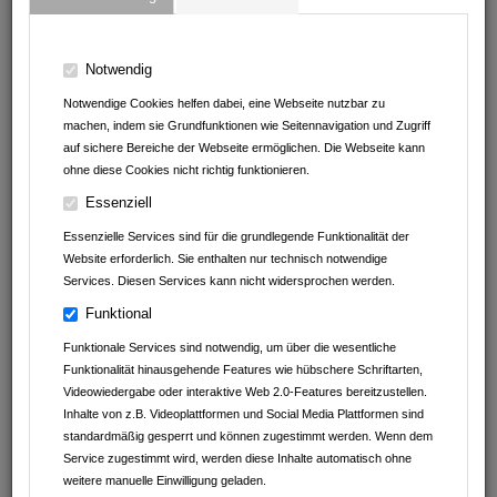
Andrea Erath - Bosch Cookit Handelsvertretung
Müller Reisen
Notwendig
Notwendige Cookies helfen dabei, eine Webseite nutzbar zu
clever fit Mosbach
machen, indem sie Grundfunktionen wie Seitennavigation und Zugriff
auf sichere Bereiche der Webseite ermöglichen. Die Webseite kann
Leintalzoo Schwaigern
ohne diese Cookies nicht richtig funktionieren.
Essenziell
Fachwerk Optik
Essenzielle Services sind für die grundlegende Funktionalität der
Kaffeefaktur
Website erforderlich. Sie enthalten nur technisch notwendige
Services. Diesen Services kann nicht widersprochen werden.
Autohaus Schwarz GmbH&Co.KG
Funktional
Avdyli Immobilien
Funktionale Services sind notwendig, um über die wesentliche
Funktionalität hinausgehende Features wie hübschere Schriftarten,
Abnehmen im Liegen Sinsheim
Videowiedergabe oder interaktive Web 2.0-Features bereitzustellen.
Inhalte von z.B. Videoplattformen und Social Media Plattformen sind
D.A.S. Nachhilfeinstitut UG (haftungsbeschränkt)
standardmäßig gesperrt und können zugestimmt werden. Wenn dem
Service zugestimmt wird, werden diese Inhalte automatisch ohne
Geschmackvoll Food Club
weitere manuelle Einwilligung geladen.