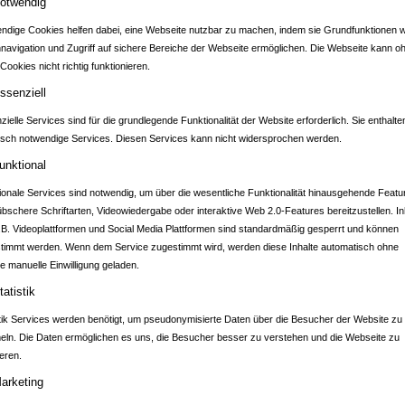
otwendig
ndige Cookies helfen dabei, eine Webseite nutzbar zu machen, indem sie Grundfunktionen w
nnavigation und Zugriff auf sichere Bereiche der Webseite ermöglichen. Die Webseite kann o
Cookies nicht richtig funktionieren.
TPORTAL BAD WI
ssenziell
ielle Services sind für die grundlegende Funktionalität der Website erforderlich. Sie enthalte
isch notwendige Services. Diesen Services kann nicht widersprochen werden.
unktional
ionale Services sind notwendig, um über die wesentliche Funktionalität hinausgehende Featu
übschere Schriftarten, Videowiedergabe oder interaktive Web 2.0-Features bereitzustellen. In
.B. Videoplattformen und Social Media Plattformen sind standardmäßig gesperrt und können
timmt werden. Wenn dem Service zugestimmt wird, werden diese Inhalte automatisch ohne
e manuelle Einwilligung geladen.
tatistik
stik Services werden benötigt, um pseudonymisierte Daten über die Besucher der Website zu
ln. Die Daten ermöglichen es uns, die Besucher besser zu verstehen und die Webseite zu
eren.
arketing