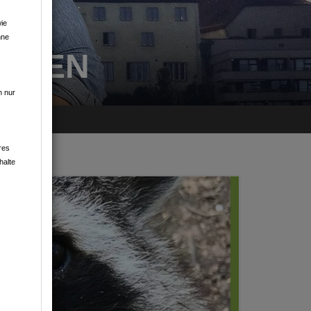
ie
hne
MPFEN
n nur
res
halte