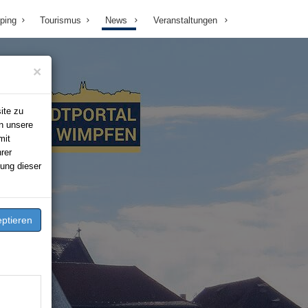
ping
Tourismus
News
Veranstaltungen
×
ite zu
n unsere
mit
rer
ung dieser