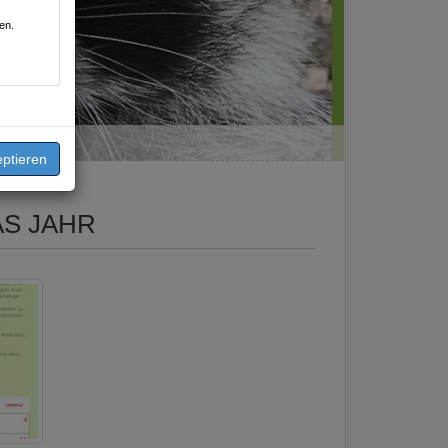
en.
S JAHR