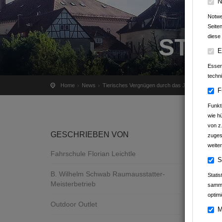
N
Notwe
Seite
diese 
STAD
E
Essenz
techn
Home
News
Tierisches Vergnügen durch das Jahr
F
Funkt
wie h
von z
GESCHRIEBEN VON
zuges
weiter
Fahrschule Florian Leichtle
S
B. Wilhelm Schwab Raumausstatter-
Stati
Meisterbetrieb
samme
optimi
Outdoor Outlet
M