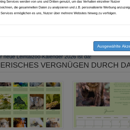
ting Services werden von uns und Dritten genutzt, um das Verhalten einzelner Nutzer
zeichnen, die gesammelten Daten zu analysieren und z.B. personalisierte Werbung anzuzeig
 Services ermöglichen es uns, Nutzer über mehrere Websites hinweg zu verfolgen.
chrieben am
14.11.2025
von
Leintalzoo Schwaigern
r neue Leintalzoo-Kalender 2026 ist da!
IERISCHES VERGNÜGEN DURCH DA