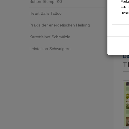
Betten-Stumpf KG
Marke
aufzu
Heart Balls Tattoo
Diese
Praxis der energetischen Heilung
Kartoffelhof Schmälzle
Ges
Leintalzoo Schwaigern
De
T