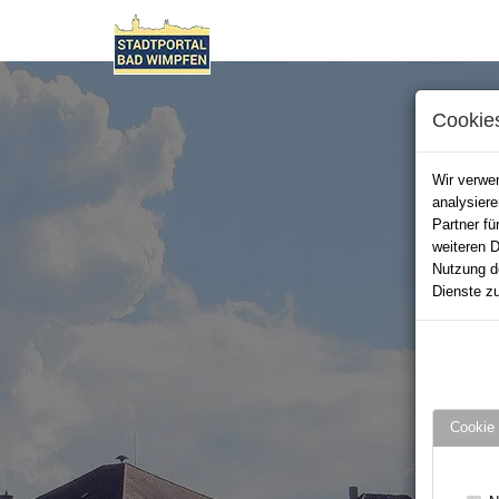
Cookie
Wir verwen
analysier
Partner fü
weiteren D
Nutzung d
Dienste zu
Cookie 