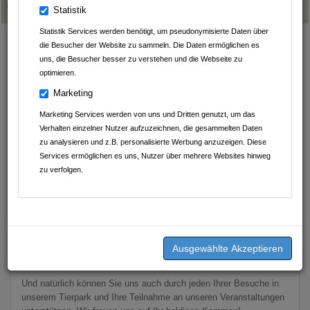
Geschrieben am
08.12.2025
von
Leintalzoo Schwaigern
Statistik
Statistik Services werden benötigt, um pseudonymisierte Daten über
Unterstützung für unsere Tiere
die Besucher der Website zu sammeln. Die Daten ermöglichen es
uns, die Besucher besser zu verstehen und die Webseite zu
HILFE FÜR DEN
optimieren.
LEINTALZOO
Marketing
Marketing Services werden von uns und Dritten genutzt, um das
Gerne können Sie uns eine
GELDSPENDE
zukommen lassen:
Verhalten einzelner Nutzer aufzuzeichnen, die gesammelten Daten
Förderverein für den Leintalzoo e. V. Kreissparkasse Heilbronn
zu analysieren und z.B. personalisierte Werbung anzuzeigen. Diese
IBAN: DE 25 6205 0000 0011 7683 00 Swift-BIC: HEISDE66XX
Services ermöglichen es uns, Nutzer über mehrere Websites hinweg
zu verfolgen.
oder direkt über Paypal:
fv.leintalzoo@gmx.de
Sie möchten uns mit
FUTTER- ODER SACHMITTELSPENDEN
unterstützen? Dann schauen Sie doch einmal direkt auf unserer
Amazon-Wunschliste vorbei:
Wunschliste Amazon
.
Und natürlich können Sie uns auch durch jeden Ihrer Besuche in
unserem Tierpark und Ihre Teilnahme an unseren Veranstaltungen