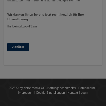
unterstützen. Wir freuen uns auf Ihr baldiges Kommen!
Wir danken Ihnen bereits jetzt recht herzlich für Ihre
Unterstützung.
Ihr Leintalzoo-TEam
ZURÜCK
2026 © by
dorst.media UG (Haftungsbeschränkt)
|
Datenschutz
|
Impressum
|
Cookie-Einstellungen
|
Kontakt
|
Login