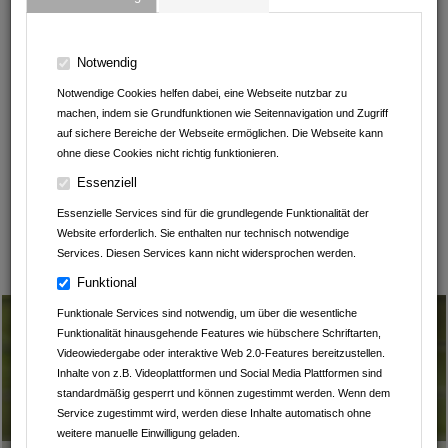
B. Wilhelm Schwab Raumausstatter-Meisterbetrieb
Outdoor Outlet
Notwendig
Notwendige Cookies helfen dabei, eine Webseite nutzbar zu
Betten-Stumpf KG
machen, indem sie Grundfunktionen wie Seitennavigation und Zugriff
auf sichere Bereiche der Webseite ermöglichen. Die Webseite kann
Heart Balls Tattoo
ohne diese Cookies nicht richtig funktionieren.
Essenziell
Praxis der energetischen Heilung
Essenzielle Services sind für die grundlegende Funktionalität der
Kartoffelhof Schmälzle
Website erforderlich. Sie enthalten nur technisch notwendige
Services. Diesen Services kann nicht widersprochen werden.
Leintalzoo Schwaigern
Funktional
Funktionale Services sind notwendig, um über die wesentliche
Funktionalität hinausgehende Features wie hübschere Schriftarten,
Videowiedergabe oder interaktive Web 2.0-Features bereitzustellen.
Inhalte von z.B. Videoplattformen und Social Media Plattformen sind
standardmäßig gesperrt und können zugestimmt werden. Wenn dem
Service zugestimmt wird, werden diese Inhalte automatisch ohne
weitere manuelle Einwilligung geladen.