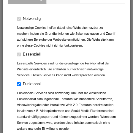
Notwendig
Mobile Pflege Schneemilch
Notwendige Cookies helfen dabei, eine Webseite nutzbar zu
machen, indem sie Grundfunktionen wie Seitennavigation und Zugriff
Massenbachhausener Straße 64
auf sichere Bereiche der Webseite ermöglichen. Die Webseite kann
74193
Schwaigern
ohne diese Cookies nicht richtig funktionieren.
Baden-Württemberg
Deutschland
Essenziell
07138 / 8155 82
Essenzielle Services sind für die grundlegende Funktionalität der
07138 / 815 27 08
Website erforderlich. Sie enthalten nur technisch notwendige
Services. Diesen Services kann nicht widersprochen werden.
info@schneemilch-pflege.de
schneemilch-pflege.de
Funktional
Facebook
Funktionale Services sind notwendig, um über die wesentliche
Funktionalität hinausgehende Features wie hübschere Schriftarten,
Videowiedergabe oder interaktive Web 2.0-Features bereitzustellen.
Inhalte von z.B. Videoplattformen und Social Media Plattformen sind
standardmäßig gesperrt und können zugestimmt werden. Wenn dem
Ansprechpartner
Service zugestimmt wird, werden diese Inhalte automatisch ohne
weitere manuelle Einwilligung geladen.
Silvia Schneemilch