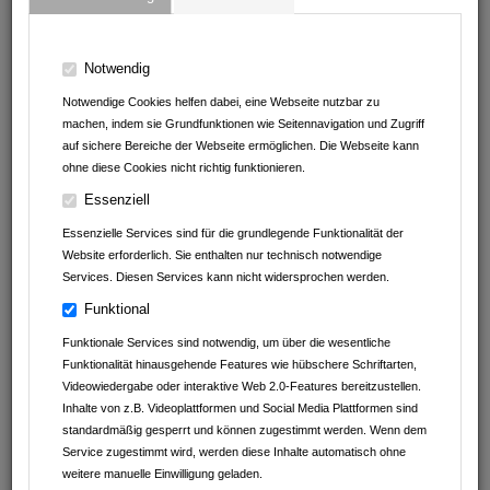
Notwendig
Notwendige Cookies helfen dabei, eine Webseite nutzbar zu
machen, indem sie Grundfunktionen wie Seitennavigation und Zugriff
auf sichere Bereiche der Webseite ermöglichen. Die Webseite kann
ohne diese Cookies nicht richtig funktionieren.
Essenziell
DrehLiebe
Essenzielle Services sind für die grundlegende Funktionalität der
Joseph-Haydn-Str. 7
Website erforderlich. Sie enthalten nur technisch notwendige
74193
Schwaigern
Services. Diesen Services kann nicht widersprochen werden.
Baden-Württemberg
Deutschland
Funktional
01525 248 49 53
Funktionale Services sind notwendig, um über die wesentliche
Funktionalität hinausgehende Features wie hübschere Schriftarten,
Drehliebe@online.de
Videowiedergabe oder interaktive Web 2.0-Features bereitzustellen.
drehliebe.shop/
Inhalte von z.B. Videoplattformen und Social Media Plattformen sind
Instagram
standardmäßig gesperrt und können zugestimmt werden. Wenn dem
Service zugestimmt wird, werden diese Inhalte automatisch ohne
weitere manuelle Einwilligung geladen.