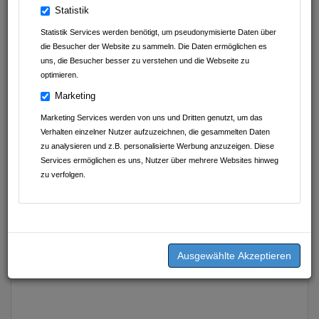
Statistik
Ansprechpartner
Statistik Services werden benötigt, um pseudonymisierte Daten über
die Besucher der Website zu sammeln. Die Daten ermöglichen es
Petra Krahmer
uns, die Besucher besser zu verstehen und die Webseite zu
01525 248 49 53
optimieren.
petra.krahmer@online.de
Marketing
Marketing Services werden von uns und Dritten genutzt, um das
Annika Krahmer
Verhalten einzelner Nutzer aufzuzeichnen, die gesammelten Daten
zu analysieren und z.B. personalisierte Werbung anzuzeigen. Diese
01525 513 91 54
Services ermöglichen es uns, Nutzer über mehrere Websites hinweg
annika.krahmer@online.de
zu verfolgen.