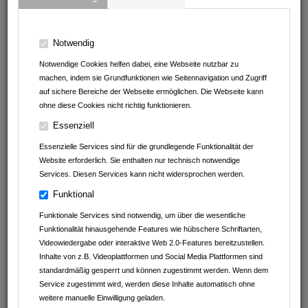
Autohaus Schwarz GmbH&Co.KG
Notwendig
Jahnstr.12
Notwendige Cookies helfen dabei, eine Webseite nutzbar zu
74252
Massenbachhausen
machen, indem sie Grundfunktionen wie Seitennavigation und Zugriff
Baden-Württemberg
auf sichere Bereiche der Webseite ermöglichen. Die Webseite kann
Deutschland
ohne diese Cookies nicht richtig funktionieren.
07138 / 9410 30
Essenziell
info@autohausschwarz.de
Essenzielle Services sind für die grundlegende Funktionalität der
renault-schwarz-massenbachhausen.de
Website erforderlich. Sie enthalten nur technisch notwendige
Services. Diesen Services kann nicht widersprochen werden.
Funktional
Funktionale Services sind notwendig, um über die wesentliche
Funktionalität hinausgehende Features wie hübschere Schriftarten,
Videowiedergabe oder interaktive Web 2.0-Features bereitzustellen.
Inhalte von z.B. Videoplattformen und Social Media Plattformen sind
standardmäßig gesperrt und können zugestimmt werden. Wenn dem
Service zugestimmt wird, werden diese Inhalte automatisch ohne
weitere manuelle Einwilligung geladen.